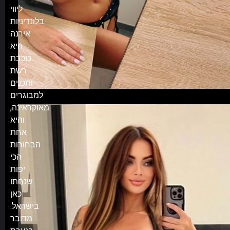
ליווי
בלונדיניות
אירנה
היא
כוכבת
רשת
ותכנים
למבוגרים
מאוקראינה,
והיא
אחת
הבחורות
הכי
יפות
שנחתו
כאן
בישראל.
מדובר