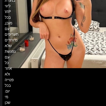
בנערת
ליווי
VIP
בכל
מובן,
עם
תעריפים
מיוחדים
שלא
נפגשת
עם
כל
אחד
ולא
פנוייה
בכל
יום.
מי
שכן