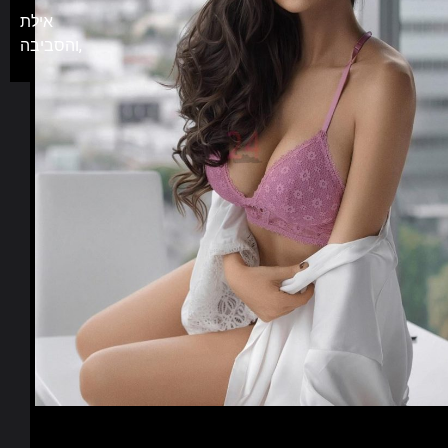
אילת
והסביבה,