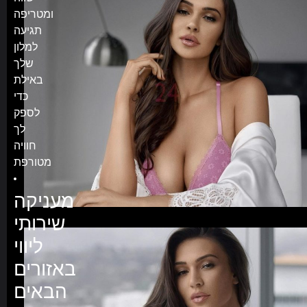
ומטריפה
תגיעה
למלון
שלך
באילת
כדי
לספק
לך
חוויה
מטורפת
מעניקה
שירותי
ליווי
באזורים
הבאים