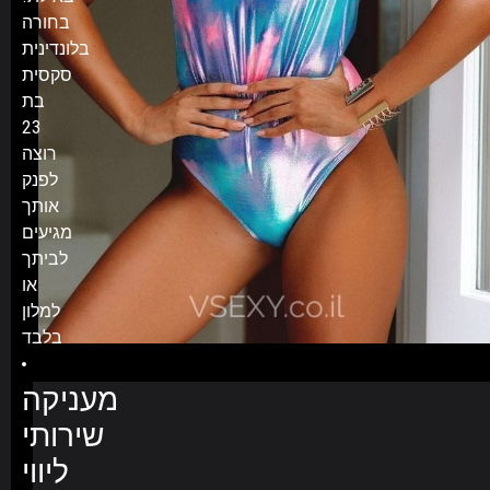
בחורה
בלונדינית
סקסית
בת
23
רוצה
לפנק
אותך
מגיעים
לביתך
או
למלון
בלבד
מעניקה
שירותי
ליווי