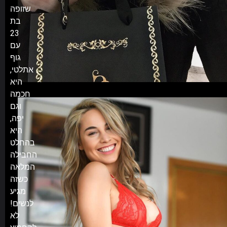
שזופה
בת
23
עם
גוף
אתלטי,
היא
חכמה
וגם
יפה,
היא
בהחלט
החבילה
המלאה
כשזה
מגיע
לנשים!
לא