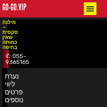
GO-GO.VIP
חשפניות באילת
חשפניות בבאר שבע והדרום
חשפניות בשרון
חשפניות בחיפה
חשפניות בקריות והצפון
חשפניות בתל אביב והמרכז
מילנה
–
סקסית
שאין
כמותה
בחיפה
055-
9365165
נערת
ליווי
פרטים
נוספים