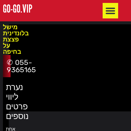
GO-GO.VIP
חשפניות באילת
חשפניות בבאר שבע והדרום
חשפניות בשרון
חשפניות בחיפה
חשפניות בקריות והצפון
חשפניות בתל אביב והמרכז
מישל
בלונדינית
פצצת
על
בחיפה
055-
9365165
נערת
ליווי
פרטים
נוספים
אחת