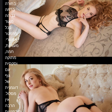
בחורה
ברמה
גבוהה
מאוד
בכל
פרמטר
אפשרי.
מעניינת,
חמה,
מתוקה
וסקסית
עם
גוף
של
דוגמנית
מסלול.
אין
הרבה
הזדמנויות