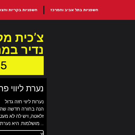
חשפניות בתל אביב והמרכז
חשפניות בקריות והצפו
צ’כית מ
נדיר במר
15
נערת ליווי פר
נערות ליווי חזה גדול
הנה בחורה חדשה שהגי
זלאטה, ויש לה לא מעט 
מושלמות. היא נערת ליווי מקצועית שיכולה גם לחגוג איתכם כמו שצריך …