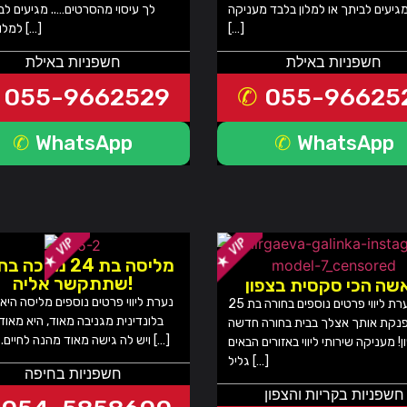
גיעים לביתך או למלון בלבד מעניקה
לך עיסוי מהסרטים….. מגיעים לב
[…]
למלון בלבד […]
חשפניות באילת
חשפניות באילת
055-9662529
055-96625
WhatsApp
WhatsApp
מליסה בת 24 מחכה
שתתקשר אליה!
שה הכי סקסית בצפון
נערת ליווי פרטים נוספים מליסה היא
נערת ליווי פרטים נוספים בחורה בת 25
בלונדינית מגניבה מאוד, היא מאוד
נקת אותך אצלך בבית בחורה חדשה
ויש לה גישה מאוד מהנה לחיים. 100% […]
! מעניקה שירותי ליווי באזורים הבאים
גליל […]
חשפניות בחיפה
חשפניות בקריות והצפון