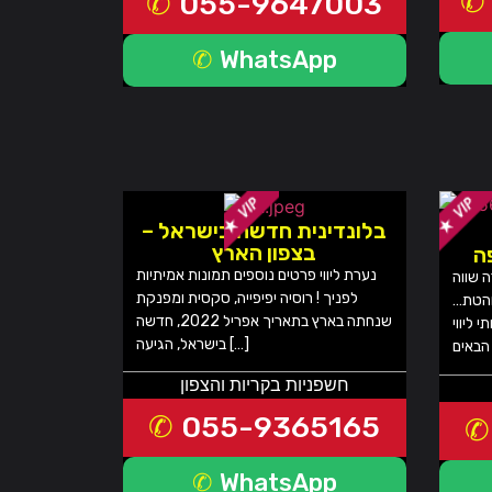
055-9647003
WhatsApp
בלונדינית חדשה בישראל –
בצפון הארץ
ה
נערת ליווי פרטים נוספים תמונות אמיתיות
ה שווה
לפניך ! רוסיה יפיפייה, סקסית ומפנקת
והטת…
שנחתה בארץ בתאריך אפריל 2022, חדשה
 ליווי
בישראל, הגיעה […]
חשפניות בקריות והצפון
055-9365165
WhatsApp