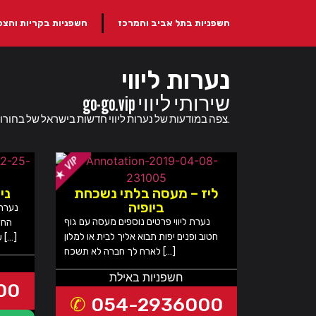
חשפניות בתל אביב והמרכז
חשפניות בקריות והצפו
נערות ליווי
go-go.vip שירותי ליווי
נערות ליווי סקסיות להזמנה בכל הארץ באתר go-go.vip - צפה במודעות של נערות ליווי חדשות בישראל של בחורות סקסיות ומפנקות שמחכות להגיע אליך.
ליז – מעסה בלתי נשכחת
ניקו
ביופיה
נערת 
נערת ליווי פרטים נוספים מעסה עם גוף
החד
חטוב ופנים יפות תבוא אליך לבית או למלון
שרק היא יודעת היא צעירה, ואינטימית […]
לארח לך חברה לא תשכח […]
חשפניות באילת
00
054-2936000