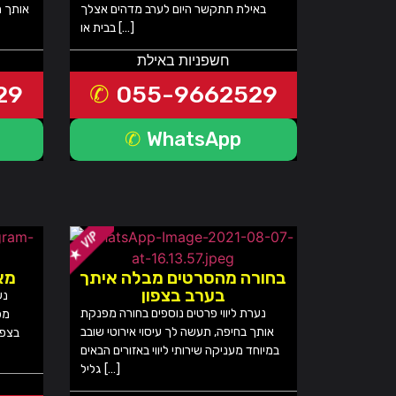
באילת תתקשר היום לערב מדהים אצלך
אותך מ
בבית או […]
חשפניות באילת
29
055-9662529
WhatsApp
בחורה מהסרטים מבלה איתך
מא
בערב בצפון
נערת ליווי פרטים נוספים בחורה מפנקת
מפ
אותך בחיפה, תעשה לך עיסוי אירוטי שובב
בצפון
במיוחד מעניקה שירותי ליווי באזורים הבאים
גליל […]