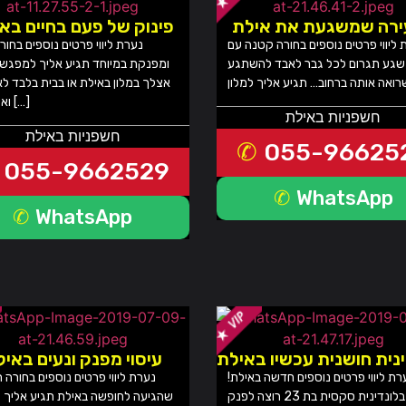
ירה שמשגעת את אילת
פינוק של פעם בחיים בא
 ליווי פרטים נוספים בחורה קטנה עם
נערת ליווי פרטים נוספים בחו
שגע תגרום לכל גבר לאבד להשתגע
ומפנקת במיוחד תגיע אליך למפגש
אצלך במלון באילת או בבית בלבד ל
ואיכותיים […]
חשפניות באילת
חשפניות באילת
055-96625
055-9662529
WhatsApp
WhatsApp
נית חושנית עכשיו באילת
עיסוי מפנק ונעים באי
רת ליווי פרטים נוספים חדשה באילת!
נערת ליווי פרטים נוספים בחורה 
בחורה בלונדינית סקסית בת 23 רוצה לפנק
שהגיעה לחופשה באילת תגיע אליך 