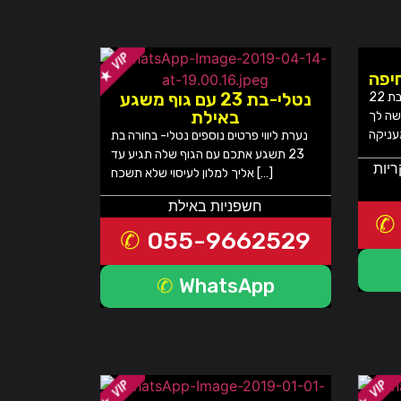
יפה
נטלי-בת 23 עם גוף משגע
נערת ליווי פרטים נוספים בחורה בת 22
באילת
שה לך
נערת ליווי פרטים נוספים נטלי- בחורה בת
23 תשגע אתכם עם הגוף שלה תגיע עד
ריות
אליך למלון לעיסוי שלא תשכח […]
חשפניות באילת
055-9662529
WhatsApp