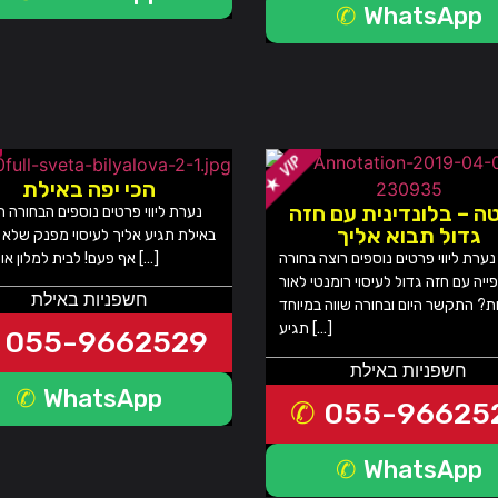
WhatsApp
הכי יפה באילת
ה – בלונדינית עם חזה
נערת ליווי פרטים נוספים הבחורה ה
גדול תבוא אליך
באילת תגיע אליך לעיסוי מפנק שלא
אף פעם! לבית למלון או לצימר […]
נערת ליווי פרטים נוספים רוצה בחורה
פייה עם חזה גדול לעיסוי רומנטי לאור
חשפניות באילת
ת? התקשר היום ובחורה שווה במיוחד
תגיע […]
055-9662529
חשפניות באילת
WhatsApp
055-96625
WhatsApp