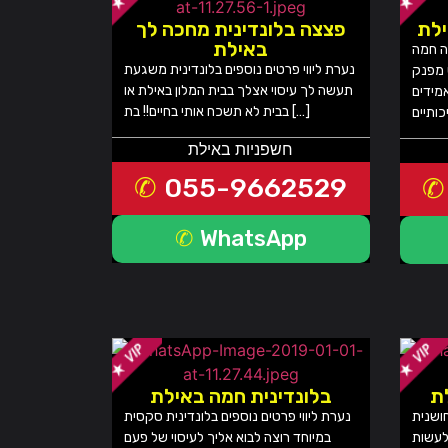
ילת
פצצה בלונדינית מחכה לך
באילת
רה חמה
נערת ליווי פרטים נוספים בלונדינית משגעת
 מפנק
תעשה לך עיסוי אצלך בבית המלון באילת או
אמידים
בבית לא תשכח אותי בחיים!! בת […]
חשפניות באילת
055-9662529
WhatsApp
לת
בלונדינית חמה באילת
חושנית
נערת ליווי פרטים נוספים בלונדינית סקסית
לעשות
במיוחד רוצה לבוא אליך לעיסוי של פעם