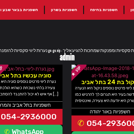
ן
חשפניות בחיפה
חשפניות בשרון
חשפניות בבאר שבע ו
admin
סוניה עכשיו בתל אבי
ל בת 24 בתל אביב
נערת ליווי פרטים נוספים סוניה היא י
צעירה בלתי נשכחת כשהיא הולכת 
ליווי פרטים נוספים ניקול היא הנערה
אף איש לא יכול להתנגד להסתכל עליה […]
שה בעיר היא תגרום לך להרגיש כמו
חשפניות בתל אביב והמרכ
חשפניות באור יהודה
054-2936000
054-29360
WhatsApp