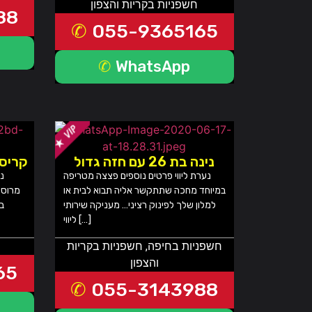
חשפניות בקריות והצפון
88
055-9365165
WhatsApp
נינה בת 26 עם חזה גדול
קריסט
נערת ליווי פרטים נוספים פצצה מטריפה
נע
במיוחד מחכה שתתקשר אליה תבוא לבית או
מרוסי
למלון שלך לפינוק רציני… מעניקה שירותי
בח
ליווי […]
חשפניות בחיפה
,
חשפניות בקריות
והצפון
65
055-3143988