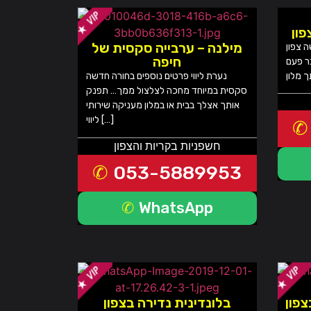
מילנה – ערבייה סקסית של
ה צפון
חיפה
ר פעם
נערת ליווי פרטים נוספים בחורה חדשה
סקסית במיוחד מחכה לצלצול ממך… תפנק
אותך אצלך בבית או במלון מעניקה שירותי
ליווי […]
חשפניות בקריות והצפון
053-5889953
WhatsApp
פון
בלונדינית נדירה בצפון