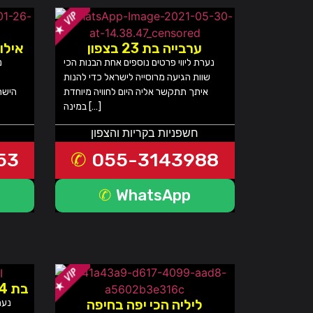
ערבייה בת 23 בצפון
אילו
נערת ליווי פרטים נוספים אחת הבנות הכי
נ
שוות הגיעה מרוסייה לישראל כדי להנות
איתך תתקשר אליה היום לחוויה מיוחדת
הישר
במינה […]
חשפניות בקריות והצפון
53
055-3143988
WhatsApp
בת 24 אמיתית עם גוף משוגע
ליליה הכי יפה בחיפה
נער