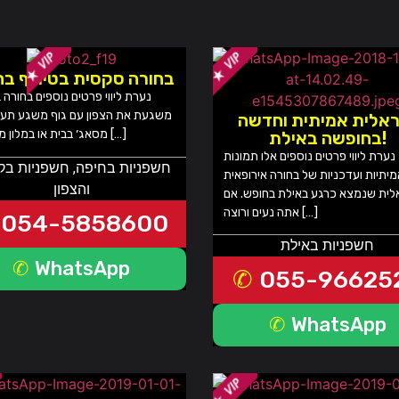
בחורה סקסית בטירוף בח
משגעת את הצפון עם גוף משגע תע
אלית אמיתית וחדשה
מסאג׳ בבית או במלון מעניקה […]
בחופשה באילת!
נערת ליווי פרטים נוספים אלו תמונות
חשפניות בחיפה
,
חשפניות בק
יתיות ועדכניות של בחורה אירופאית
והצפון
לית שנמצא כרגע באילת בחופש. אם
אתה נעים ורוצה […]
054-5858600
חשפניות באילת
WhatsApp
055-96625
WhatsApp