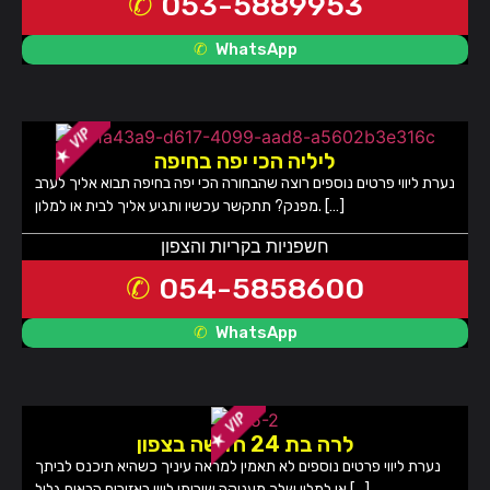
053-5889953
WhatsApp
ליליה הכי יפה בחיפה
נערת ליווי פרטים נוספים רוצה שהבחורה הכי יפה בחיפה תבוא אליך לערב
מפנק? תתקשר עכשיו ותגיע אליך לבית או למלון. […]
חשפניות בקריות והצפון
054-5858600
WhatsApp
לרה בת 24 חדשה בצפון
נערת ליווי פרטים נוספים לא תאמין למראה עיניך כשהיא תיכנס לביתך
או למלון שלך מעניקה שירותי ליווי באזורים הבאים גליל […]