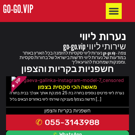
GO-GO.VIP
חשפניות באילת
חשפניות בבאר שבע והדרום
חשפניות בשרון
חשפניות בחיפה
חשפניות בקריות והצפון
חשפניות בתל אביב והמרכז
נערות ליווי
go-go.vip שירותי ליווי
נערות ליווי סקסיות להזמנה בכל הארץ באתר go-go.vip - צפה
במודעות של נערות ליווי חדשות בישראל של בחורות סקסיות
ומפנקות שמחכות להגיע אליך.
חשפניות בקריות והצפון
מאשה הכי סקסית בצפון
נערת ליווי פרטים נוספים בחורה בת 25 מפנקת אותך אצלך בבית בחורה
חדשה בצפון! מעניקה שירותי ליווי באזורים הבאים גליל […]
חשפניות בקריות והצפון
055-3143988
WhatsApp