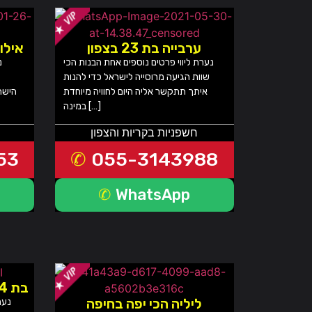
ערבייה בת 23 בצפון
אילו
נערת ליווי פרטים נוספים אחת הבנות הכי
נ
שוות הגיעה מרוסייה לישראל כדי להנות
איתך תתקשר אליה היום לחוויה מיוחדת
הישר
במינה […]
חשפניות בקריות והצפון
53
055-3143988
WhatsApp
בת 24 אמיתית עם גוף משוגע
ליליה הכי יפה בחיפה
נער