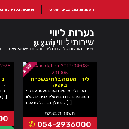
חשפניות בתל אביב והמרכז
חשפניות בקריות והצפו
נערות ליווי
go-go.vip שירותי ליווי
נערות ליווי סקסיות להזמנה בכל הארץ באתר go-go.vip - צפה במודעות של נערות ליווי חדשות בישראל של בחורות סקסיות ומפנקות שמחכות להגיע אליך.
ליז – מעסה בלתי נשכחת
ניקו
ביופיה
נערת 
נערת ליווי פרטים נוספים מעסה עם גוף
החד
חטוב ופנים יפות תבוא אליך לבית או למלון
שרק היא יודעת היא צעירה, ואינטימית […]
לארח לך חברה לא תשכח […]
חשפניות באילת
00
054-2936000