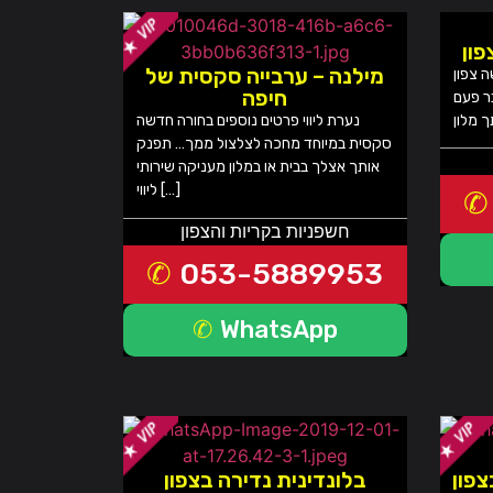
מילנה – ערבייה סקסית של
ה צפון
חיפה
ר פעם
נערת ליווי פרטים נוספים בחורה חדשה
סקסית במיוחד מחכה לצלצול ממך… תפנק
אותך אצלך בבית או במלון מעניקה שירותי
ליווי […]
חשפניות בקריות והצפון
053-5889953
WhatsApp
פון
בלונדינית נדירה בצפון