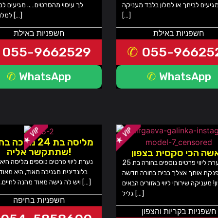
גיעים לביתך או למלון בלבד מעניקה
לך עיסוי מהסרטים….. מגיעים לב
[…]
למלון בלבד […]
חשפניות באילת
חשפניות באילת
055-9662529
055-96625
WhatsApp
WhatsApp
מליסה בת 24 מחכה
שתתקשר אליה!
שה הכי סקסית בצפון
נערת ליווי פרטים נוספים מליסה היא
נערת ליווי פרטים נוספים בחורה בת 25
בלונדינית מגניבה מאוד, היא מאוד
נקת אותך אצלך בבית בחורה חדשה
ויש לה גישה מאוד מהנה לחיים. 100% […]
! מעניקה שירותי ליווי באזורים הבאים
גליל […]
חשפניות בחיפה
חשפניות בקריות והצפון