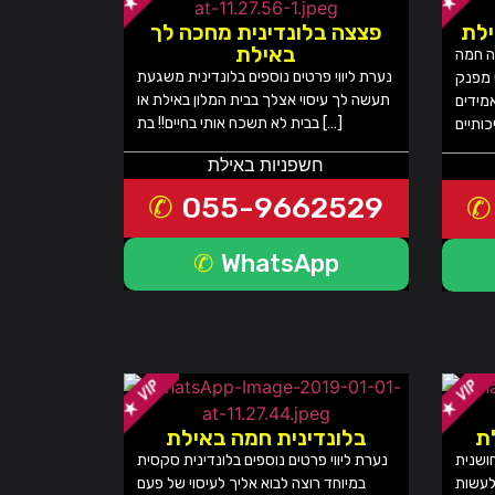
ילת
פצצה בלונדינית מחכה לך
באילת
רה חמה
נערת ליווי פרטים נוספים בלונדינית משגעת
 מפנק
תעשה לך עיסוי אצלך בבית המלון באילת או
אמידים
בבית לא תשכח אותי בחיים!! בת […]
חשפניות באילת
055-9662529
WhatsApp
לת
בלונדינית חמה באילת
חושנית
נערת ליווי פרטים נוספים בלונדינית סקסית
לעשות
במיוחד רוצה לבוא אליך לעיסוי של פעם