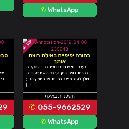
WhatsApp
בחורה יפיפייה באילת רוצה
סבט
אותך
נערת ליווי פרטים נוספים בחורה סקסית
במיוחד רוצה אותך עכשיו היא תגיע לבית
יפי
שלך לערב מפנק במיוחד אל תחמיץ הגיע
נרו
[…]
חשפניות באילת
29
055-9662529
WhatsApp