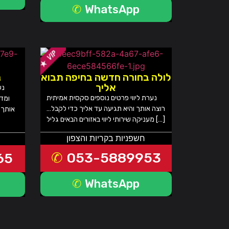
WhatsApp
לולה בחורה חדשה בחיפה תבוא
נ
אליך
נע
נערת ליווי פרטים נוספים סקסית אמיתית
ומד
רוצה אותך והיא תגיעה עד אליך כדי לקבל…
אותך 
מעניקה שירותי ליווי באזורים הבאים גליל […]
חשפניות בקריות והצפון
053-5889953
65
WhatsApp