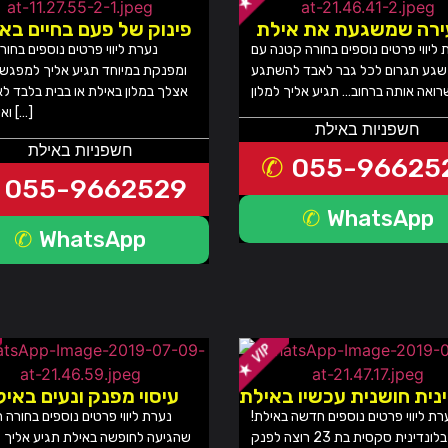
ירה שמשגעת את אילת
פינוק של פעם בחיים בא
 ליווי פרטים נוספים בחורה קטנה עם
נערת ליווי פרטים נוספים בחו
שגע תגרום לכל גבר לאבד להשתגע
ומפנקת במיוחד תגיע אליך למפגש
אצלך במלון באילת או בבית בלבד ל
ואיכותיים […]
חשפניות באילת
חשפניות באילת
055-96625
055-9662529
WhatsApp
WhatsApp
נית חושנית עכשיו באילת
עיסוי מפנק ונעים באי
רת ליווי פרטים נוספים חדשה באילת!
נערת ליווי פרטים נוספים בחורה 
בחורה בלונדינית סקסית בת 23 רוצה לפנק
שהגיעה לחופשה באילת תגיע אליך 