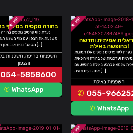
בחורה סקסית בטירוף בח
משגעת את הצפון עם גוף משגע תע
אלית אמיתית וחדשה
מסאג׳ בבית או במלון מעניקה […]
בחופשה באילת!
נערת ליווי פרטים נוספים אלו תמונות
חשפניות בחיפה
,
חשפניות בק
יתיות ועדכניות של בחורה אירופאית
והצפון
לית שנמצא כרגע באילת בחופש. אם
אתה נעים ורוצה […]
054-5858600
חשפניות באילת
WhatsApp
055-96625
WhatsApp