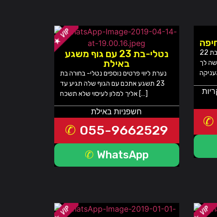
יפה
נטלי-בת 23 עם גוף משגע
נערת ליווי פרטים נוספים בחורה בת 22
באילת
שה לך
נערת ליווי פרטים נוספים נטלי- בחורה בת
23 תשגע אתכם עם הגוף שלה תגיע עד
ריות
אליך למלון לעיסוי שלא תשכח […]
חשפניות באילת
055-9662529
WhatsApp