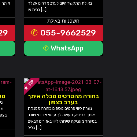
באילת תתקשר היום לערב מדהים אצלך
אותך מ
בבית או […]
חשפניות באילת
29
055-9662529
WhatsApp
בחורה מהסרטים מבלה איתך
מא
בערב בצפון
נערת ליווי פרטים נוספים בחורה מפנקת
מפ
אותך בחיפה, תעשה לך עיסוי אירוטי שובב
בצפון
במיוחד מעניקה שירותי ליווי באזורים הבאים
גליל […]