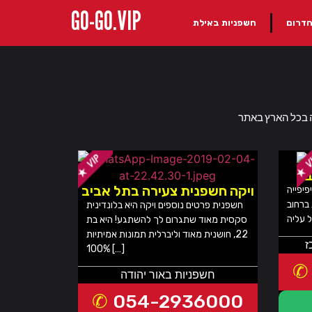
GO-GO.VIP
הדרום
חשפניות באילת
ב
ויקה חשפנית צעירה בתל אביב
פיפייה
ברחוב
חשפנית פרטים נוספים ויקה היא בלונדינית
סקסית מאוד שתגרום לך להשתגע! היא בת
22, חושנית מאוד וליברלית תמונות אמיתיות
ז
100% […]
חשפניות באור יהודה
054-2936000