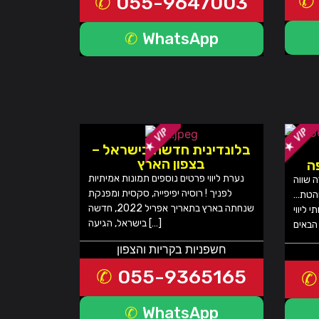
055-9647003
WhatsApp
בלונדינית חדשה בישראל –
בצפון הארץ
ה
נערת ליווי פרטים נוספים תמונות אמיתיות
ה שווה
לפניך ! רוסיה יפיפייה, סקסית ומפנקת
והטת…
שנחתה בארץ בתאריך אפריל 2022, חדשה
 ליווי
בישראל, הגיעה […]
חשפניות בקריות והצפון
055-9365165
WhatsApp