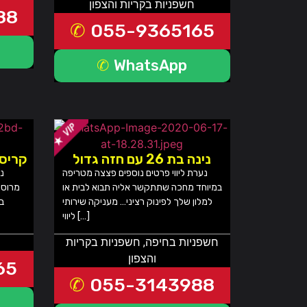
חשפניות בקריות והצפון
88
055-9365165
WhatsApp
נינה בת 26 עם חזה גדול
קריסט
נערת ליווי פרטים נוספים פצצה מטריפה
נע
במיוחד מחכה שתתקשר אליה תבוא לבית או
מרוסי
למלון שלך לפינוק רציני… מעניקה שירותי
בח
ליווי […]
חשפניות בחיפה
,
חשפניות בקריות
והצפון
65
055-3143988