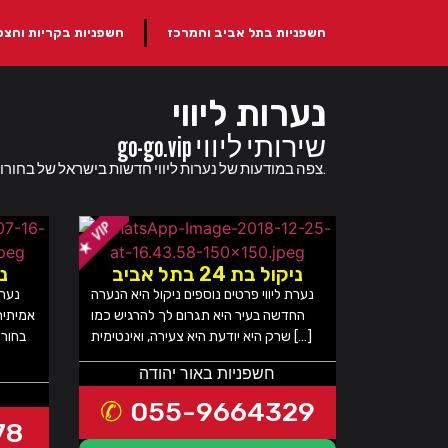
חשפניות בתל אביב והמרכז
חשפניות בקריות והצפו
נערות ליווי
go-go.vip שירותי ליווי
נערות ליווי סקסיות להזמנה בכל הארץ באתר go-go.vip - צפה במודעות של נערות ליווי חדשות בישראל של בחורות סקסיות ומפנקות שמחכות להגיע אליך.
ניקול בת 24 בתל אביב
נ
נערת ליווי פרטים נוספים ניקול היא הנערה
נערת
החדשה בעיר היא תגרום לך להרגיש כמו
אמיתית
שרק היא יודעת היא צעירה, ואינטימית […]
בחורה
חשפניות באור יהודה
055-9664329
78