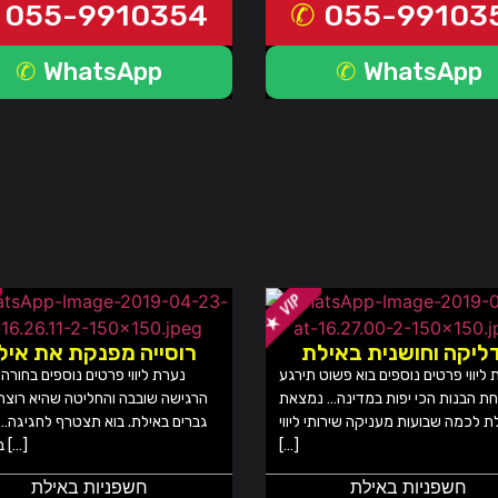
055-9910354
055-99103
WhatsApp
WhatsApp
ליקה וחושנית באילת
רוסייה מפנקת את איל
 ליווי פרטים נוספים בוא פשוט תירגע
נערת ליווי פרטים נוספים בחורה
ת הבנות הכי יפות במדינה… נמצאת
הרגישה שובבה והחליטה שהיא רוצה
ת לכמה שבועות מעניקה שירותי ליווי
גברים באילת. בוא תצטרף לחגיגה…
[…]
בבית או […]
חשפניות באילת
חשפניות באילת