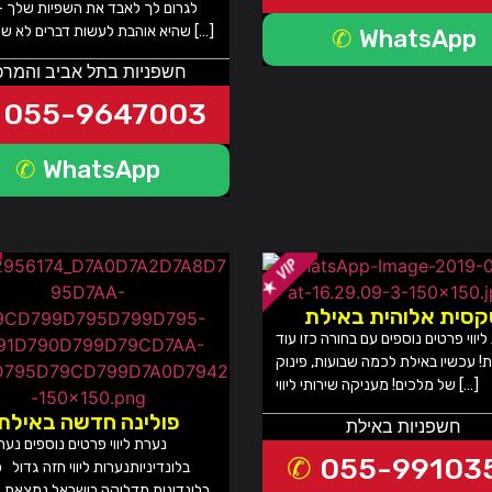
לגרום לך לאבד את השפיות שלך –
שהיא אוהבת לעשות דברים לא שגרתיים […]
WhatsApp
חשפניות בתל אביב והמרכ
055-9647003
WhatsApp
סית אלוהית באילת
יווי פרטים נוספים עם בחורה כזו עוד
ת! עכשיו באילת לכמה שבועות, פינוק
של מלכים! מעניקה שירותי ליווי […]
פולינה חדשה באילת
חשפניות באילת
נערת ליווי פרטים נוספים נערות
055-99103
בלונדיניותנערות ליווי חזה גדול פ
בלונדינית מדליקה בישראל נמצאת ב