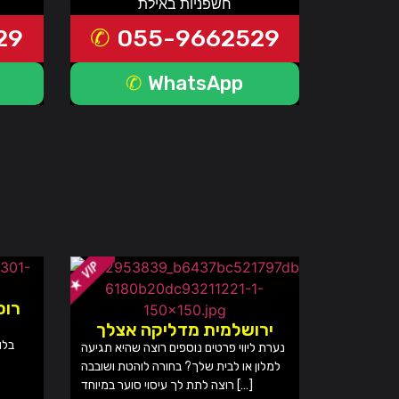
חשפניות באילת
29
055-9662529
WhatsApp
רוס
ירושלמית מדליקה אצלך
בלו
נערת ליווי פרטים נוספים רוצה שהיא תגיעה
למלון או לבית שלך? בחורה לוהטת ושובבה
רוצה לתת לך עיסוי סוער במיוחד […]