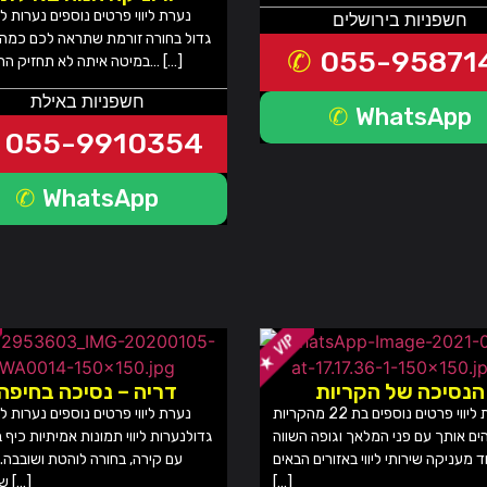
נערת ליווי פרטים נוספים נערות ליו
חשפניות בירושלים
גדול בחורה זורמת שתראה לכם כמה 
055-95871
במיטה איתה לא תחזיק הרבה זמן… […]
חשפניות באילת
WhatsApp
055-9910354
WhatsApp
הנסיכה של הקריות
דריה – נסיכה בחיפה
נערת ליווי פרטים נוספים בת 22 מהקריות
נערת ליווי פרטים נוספים נערות ליו
ם אותך עם פני המלאך וגופה השווה
גדולנערות ליווי תמונות אמיתיות כיף 
ד מעניקה שירותי ליווי באזורים הבאים
עם קירה, בחורה לוהטת ושובבה.
[…]
שהגיעה […]