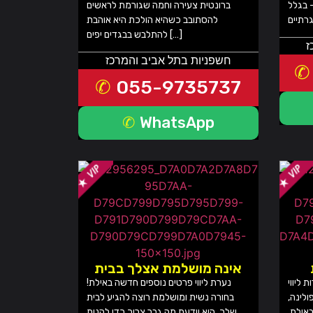
 בגלל
ברונטית צעירה וחמה שגורמת לראשים
להסתובב כשהיא הולכת היא אוהבת
להתלבש בבגדים יפים […]
ז
חשפניות בתל אביב והמרכז
055-9735737
WhatsApp
אינה מושלמת אצלך בבית
 ליווי
נערת ליווי פרטים נוספים חדשה באילת!
ולינה,
בחורה נשית ומושלמת רוצה להגיע לבית
אילת.
שלך. היא יודעת מה גבר צריך כדי להנות