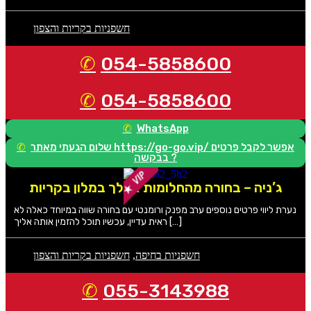
חשפניות בקריות והצפון
054-5858600
054-5858600
WhatsApp
שלום הגעתי מאתר https://go-go.vip/ אפשר לקבל פרטים
בבקשה ?
ג’ניה – בחורה מהחלומות אצלך במלון בקריות
נערת ליווי פרטים נוספים ערב מפנק ורומנטי עם בחורה שווה במיוחד כאלה לא
ראית עדיין, עכשיו תוכל להזמין אותה אליך […]
חשפניות בחיפה
,
חשפניות בקריות והצפון
055-3143988