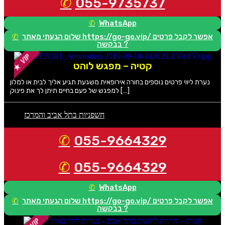
055-9735737
WhatsApp
שלום הגעתי מאתר https://go-go.vip/ אפשר לקבל פרטים
בבקשה ?
קטיה – מפגש לוהט
נערת ליווי פרטים נוספים בחורה אירופאית משגעת תגיע אליך לבית או למלון
למפגש של פעם בחיים תיתן לך את פינוק […]
חשפניות בתל אביב והמרכז
055-9664329
055-9664329
WhatsApp
שלום הגעתי מאתר https://go-go.vip/ אפשר לקבל פרטים
בבקשה ?