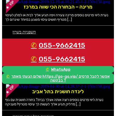
מרינה – הבחורה הכי שווה במרכז
נערת ליווי פרטים נוספים מרינה צעירה ויפה תגיע אליך לבית או למלון לעיסוי
מטריף חושים עיסוי משגע במיוחד שיגרום לך […]
חשפניות בשרון
055-9662415
055-9662415
WhatsApp
שלום הגעתי מאתר https://go-go.vip/ אפשר לקבל פרטים
בבקשה ?
לינדה חושנית בתל אביב
נערת ליווי פרטים נוספים רוצה אותה אצלך בבית? בחורה חושנית עם גוף
מדליק תגיע אליך לעשות לך עיסוי מטריף! מעניקה […]