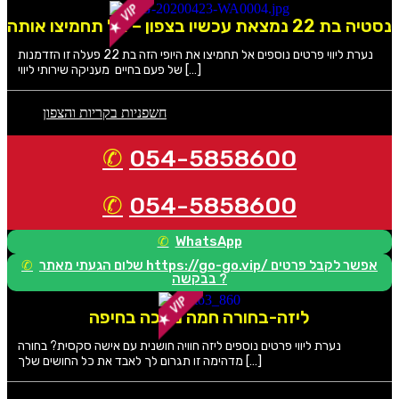
נסטיה בת 22 נמצאת עכשיו בצפון – אל תחמיצו אותה
נערת ליווי פרטים נוספים אל תחמיצו את היופי הזה בת 22 פעלה זו הזדמנות
של פעם בחיים מעניקה שירותי ליווי […]
חשפניות בקריות והצפון
054-5858600
054-5858600
WhatsApp
שלום הגעתי מאתר https://go-go.vip/ אפשר לקבל פרטים
בבקשה ?
ליזה-בחורה חמה מחכה בחיפה
נערת ליווי פרטים נוספים ליזה חוויה חושנית עם אישה סקסית? בחורה
מדהימה זו תגרום לך לאבד את כל החושים שלך […]