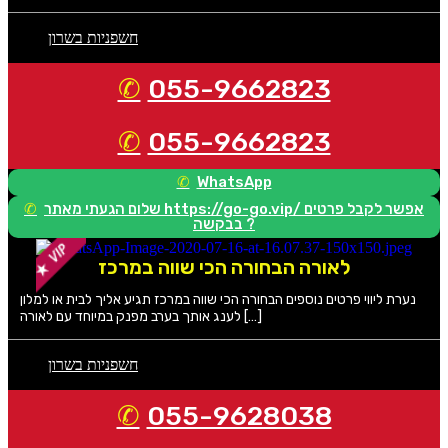
חשפניות בשרון
055-9662823
055-9662823
WhatsApp
שלום הגעתי מאתר https://go-go.vip/ אפשר לקבל פרטים
בבקשה ?
לאורה הבחורה הכי שווה במרכז
נערת ליווי פרטים נוספים הבחורה הכי שווה במרכז תגיע אליך לבית או למלון
לענג אותך בערב מפנק במיוחד עם לאורה […]
חשפניות בשרון
055-9628038