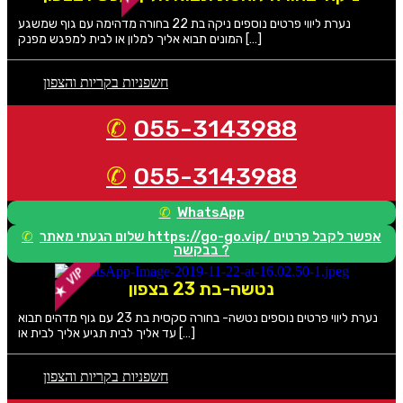
נערת ליווי פרטים נוספים ניקה בת 22 בחורה מדהימה עם גוף שמשגע
המונים תבוא אליך למלון או לבית למפגש מפנק […]
חשפניות בקריות והצפון
055-3143988
055-3143988
WhatsApp
שלום הגעתי מאתר https://go-go.vip/ אפשר לקבל פרטים
בבקשה ?
נטשה-בת 23 בצפון
נערת ליווי פרטים נוספים נטשה- בחורה סקסית בת 23 עם גוף מדהים תבוא
עד אליך לבית תגיע אליך לבית או […]
חשפניות בקריות והצפון