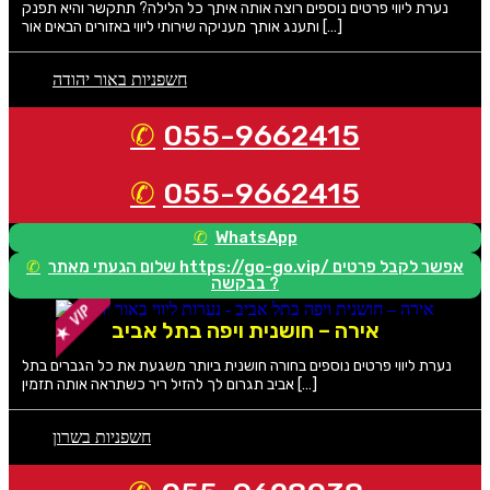
נערת ליווי פרטים נוספים רוצה אותה איתך כל הלילה? תתקשר והיא תפנק
ותענג אותך מעניקה שירותי ליווי באזורים הבאים אור […]
חשפניות באור יהודה
055-9662415
055-9662415
WhatsApp
שלום הגעתי מאתר https://go-go.vip/ אפשר לקבל פרטים
בבקשה ?
אירה – חושנית ויפה בתל אביב
נערת ליווי פרטים נוספים בחורה חושנית ביותר משגעת את כל הגברים בתל
אביב תגרום לך להזיל ריר כשתראה אותה תזמין […]
חשפניות בשרון