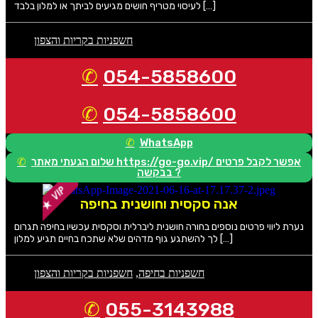
לעיסוי מטריף חושים מגיעים לביתך או למלון בלבד […]
חשפניות בקריות והצפון
054-5858600
054-5858600
WhatsApp
שלום הגעתי מאתר https://go-go.vip/ אפשר לקבל פרטים
בבקשה ?
אנה סקסית וחושנית בחיפה
נערת ליווי פרטים נוספים בחורה חושנית ליברלית וסקסית עכשיו בחיפה תגרום
לך להשתגע גוף מדהים שלא שתכח בחיים תגיע למלון […]
חשפניות בחיפה
,
חשפניות בקריות והצפון
055-3143988