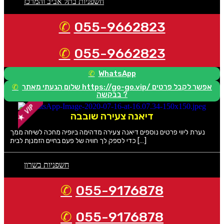
חשפניות בתל אביב והמרכז
055-9662823
055-9662823
WhatsApp
שלום הגעתי מאתר https://go-go.vip/ אפשר לקבל פרטים
בבקשה ?
דיאנה צעירה שובבה
נערת ליווי פרטים נוספים דיאנה צעירה מדהימה ביופיה מחכה לשיחה ממך
כדי לספק לך חוויה של פעם בחיים הזמנןת לבית […]
חשפניות בשרון
055-9176878
055-9176878