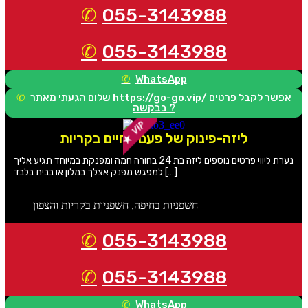
055-3143988
055-3143988
WhatsApp
שלום הגעתי מאתר https://go-go.vip/ אפשר לקבל פרטים
בבקשה ?
ליזה-פינוק של פעם בחיים בקריות
נערת ליווי פרטים נוספים ליזה בת 24 בחורה חמה ומפנקת במיוחד תגיע אליך
למפגש מפנק אצלך במלון או בבית בלבד […]
חשפניות בחיפה
,
חשפניות בקריות והצפון
055-3143988
055-3143988
WhatsApp