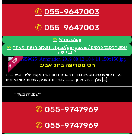
055-9647003
055-9647003
WhatsApp
שלום הגעתי מאתר https://go-go.vip/ אפשר לקבל פרטים
בבקשה ?
הכי מטריפה בתל אביב
נערת ליווי פרטים נוספים בחורה מטריפה רוצה שתתקשר אליה תגיע לבית
שלך לפנק אותך שובבה במיוחד מעניקה שירותי ליווי באזורים […]
חשפניות בשרון
055-9747969
055-9747969