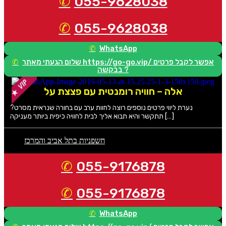
055-9628038
055-9628038
WhatsApp
שלום הגעתי מאתר https://go-go.vip/ אפשר לקבל פרטים
בבקשה ?
אלה – חוויה רומנטית עם פצצת על
נערת ליווי פרטים נוספים רוצה לחוות ערב עם בחורה שנראית מסרט?
תתקשר והיא תבוא אליך לבית לחוויה כיפית ביותר מעניקה […]
חשפניות בתל אביב והמרכז
055-9176878
055-9176878
WhatsApp