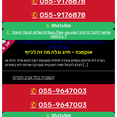
055-9176878
055-9176878
WhatsApp
שלום הגעתי מאתר https://go-go.vip/ אפשר לקבל פרטים
בבקשה ?
אוקסנה – חייג וגלה מה זה לכייף
נערת ליווי פרטים נוספים צעירה יפיפייה משגעת רוצה לבוא אליך לבית או
למלון להנות! חוויה רומנטית מעניקה שירותי ליווי באזורים […]
חשפניות בתל אביב והמרכז
055-9647003
055-9647003
WhatsApp