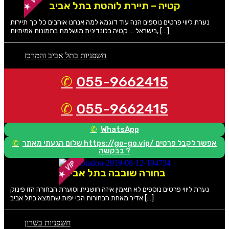
קטיה – תיירת לוהטת בתל אביב
נערת ליווי פרטים נוספים הנה עוד דוגמא למה אנחנו אוהבים כל כך תיירות
בישראל … קטיה בלונדינית מושלמת בתמונות אמיתיות, […]
חשפניות בתל אביב והמרכז
055-9662415
055-9662415
WhatsApp
שלום הגעתי מאתר https://go-go.vip/ אפשר לקבל פרטים
בבקשה ?
בחורה שובבה בתל אביב
נערת ליווי פרטים נוספים לא תאמין איזה חושנית וסוערת הבחורה הזו פינוק
אדיר מאחת הבחורות הכי יפות שתמצא בתל אביב […]
חשפניות בשרון