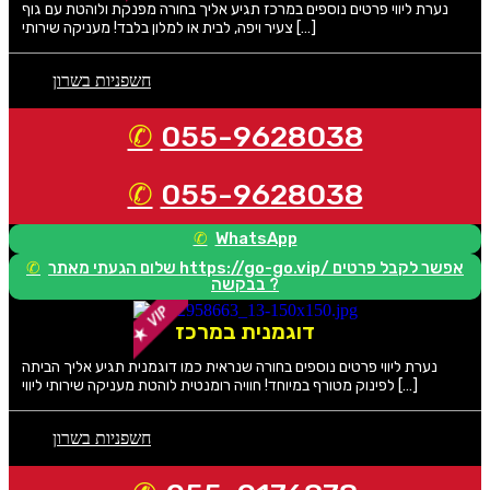
נערת ליווי פרטים נוספים במרכז תגיע אליך בחורה מפנקת ולוהטת עם גוף
צעיר ויפה, לבית או למלון בלבד! מעניקה שירותי […]
חשפניות בשרון
055-9628038
055-9628038
WhatsApp
שלום הגעתי מאתר https://go-go.vip/ אפשר לקבל פרטים
בבקשה ?
דוגמנית במרכז
נערת ליווי פרטים נוספים בחורה שנראית כמו דוגמנית תגיע אליך הביתה
לפינוק מטורף במיוחד! חוויה רומנטית לוהטת מעניקה שירותי ליווי […]
חשפניות בשרון