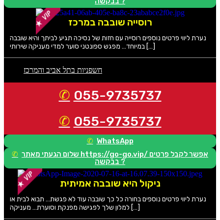
בבקשה ?
רוסייה שובבה במרכז
נערת ליווי פרטים נוספים רוסייה עם חזות של נסיכה תגיע לביתך והיא שובבה
במיוחד… מפגש ספונטני סוער למדי מעניקה שירותי […]
חשפניות בתל אביב והמרכז
055-9735737
055-9735737
WhatsApp
שלום הגעתי מאתר https://go-go.vip/ אפשר לקבל פרטים
בבקשה ?
ניקול היא שובבה אמיתית
נערת ליווי פרטים נוספים בחורה כל כך שובבה עוד לא פגשת… תבוא לבית או
למלון שלך לפגישה מפנקת וסוערת… מעניקה […]