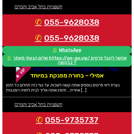
חשפניות בתל אביב והמרכז
055-9628038
055-9628038
WhatsApp
שלום הגעתי מאתר https://go-go.vip/ אפשר לקבל פרטים
בבקשה ?
אמילי – בחורה מפנקת במיוחד
נערת ליווי פרטים נוספים אותה קשה לשכוח, על גוף כזה תחלום כל הזמן
אחריה… תזמין אותה אליך לבית לחוויה רומנטית […]
חשפניות בתל אביב והמרכז
055-9735737