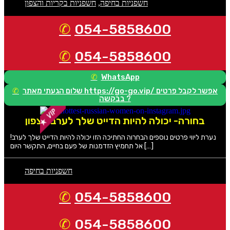
חשפניות בחיפה
,
חשפניות בקריות והצפון
054-5858600
054-5858600
WhatsApp
שלום הגעתי מאתר https://go-go.vip/ אפשר לקבל פרטים
בבקשה ?
בחורה- יכולה להיות הדייט שלך לערב בצפון
נערת ליווי פרטים נוספים הבחרוה החתיכה הזו יכולה להיות הדייט שלך לערב!
אל תחמיץ הזדמנות של פעם בחיים, התקשר היום […]
חשפניות בחיפה
054-5858600
054-5858600