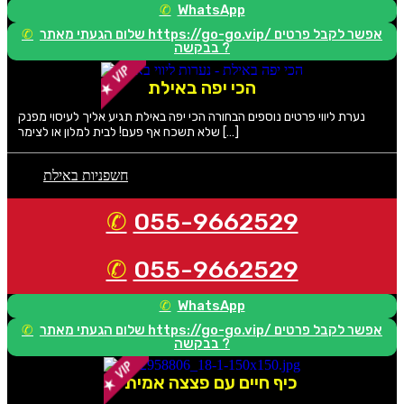
WhatsApp
שלום הגעתי מאתר https://go-go.vip/ אפשר לקבל פרטים
בבקשה ?
הכי יפה באילת
נערת ליווי פרטים נוספים הבחורה הכי יפה באילת תגיע אליך לעיסוי מפנק
שלא תשכח אף פעם! לבית למלון או לצימר […]
חשפניות באילת
055-9662529
055-9662529
WhatsApp
שלום הגעתי מאתר https://go-go.vip/ אפשר לקבל פרטים
בבקשה ?
כיף חיים עם פצצה אמיתית